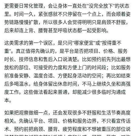
更需要日常化管理，会让身体一直处在“没完全放下”的状态
里。时间一久，紧张感就不只停留在一个点上，而会顺着姿
势链路慢慢扩散，所以很多人会觉得明明只是肩颈不舒服，
后来却连上背、腰臀甚至呼吸状态都一起受影响。
这类需求的第一个误区，是只问“哪家便宜”或“按得重不
重”。真正值得先确认的，是平台是否把项目、价格、服务
时长、技师信息和售后入口说清楚。比如预约前先列出最想
放松的部位、可接受的力度和方便上门的时间段；比如服务
前准备安静、温度合适、方便起身活动的空间；再比如结束
后多喝温水，给身体留出休息时间，不马上继续久坐和高强
度工作。这些做法看起来普通，却能减少很多临时沟通成
本。
如果把观察做细一点，还会发现很多不舒服和生活节奏高度
相关。先确认平台、项目、价格和服务边界，不只看宣传话
术、预约前把肩颈、腰背、疲劳程度和不想被重压的部位说