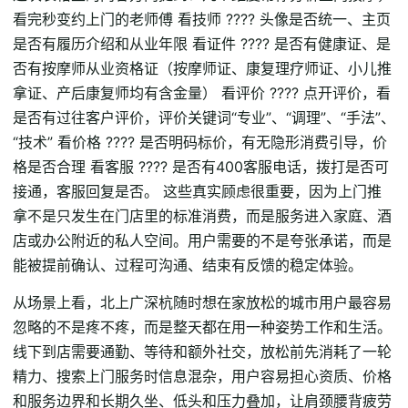
看完秒变约上门的老师傅 看技师 ???? 头像是否统一、主页
是否有履历介绍和从业年限 看证件 ???? 是否有健康证、是
否有按摩师从业资格证（按摩师证、康复理疗师证、小儿推
拿证、产后康复师均有含金量） 看评价 ???? 点开评价，看
是否有过往客户评价，评价关键词“专业”、“调理”、“手法”、
“技术” 看价格 ???? 是否明码标价，有无隐形消费引导，价
格是否合理 看客服 ???? 是否有400客服电话，拨打是否可
接通，客服回复是否。 这些真实顾虑很重要，因为上门推
拿不是只发生在门店里的标准消费，而是服务进入家庭、酒
店或办公附近的私人空间。用户需要的不是夸张承诺，而是
能被提前确认、过程可沟通、结束有反馈的稳定体验。
从场景上看，北上广深杭随时想在家放松的城市用户最容易
忽略的不是疼不疼，而是整天都在用一种姿势工作和生活。
线下到店需要通勤、等待和额外社交，放松前先消耗了一轮
精力、搜索上门服务时信息混杂，用户容易担心资质、价格
和服务边界和长期久坐、低头和压力叠加，让肩颈腰背疲劳