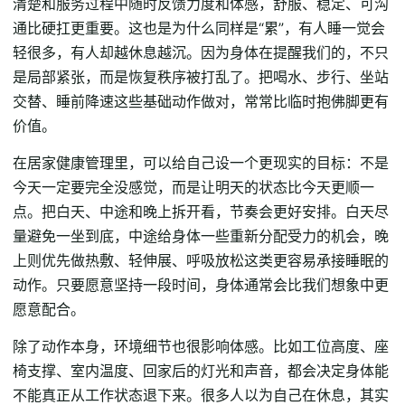
清楚和服务过程中随时反馈力度和体感，舒服、稳定、可沟
通比硬扛更重要。这也是为什么同样是“累”，有人睡一觉会
轻很多，有人却越休息越沉。因为身体在提醒我们的，不只
是局部紧张，而是恢复秩序被打乱了。把喝水、步行、坐站
交替、睡前降速这些基础动作做对，常常比临时抱佛脚更有
价值。
在居家健康管理里，可以给自己设一个更现实的目标：不是
今天一定要完全没感觉，而是让明天的状态比今天更顺一
点。把白天、中途和晚上拆开看，节奏会更好安排。白天尽
量避免一坐到底，中途给身体一些重新分配受力的机会，晚
上则优先做热敷、轻伸展、呼吸放松这类更容易承接睡眠的
动作。只要愿意坚持一段时间，身体通常会比我们想象中更
愿意配合。
除了动作本身，环境细节也很影响体感。比如工位高度、座
椅支撑、室内温度、回家后的灯光和声音，都会决定身体能
不能真正从工作状态退下来。很多人以为自己在休息，其实