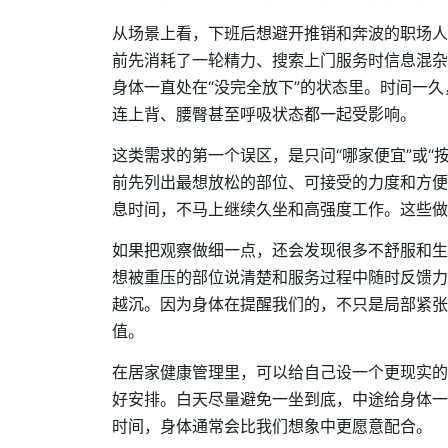
从场景上看，下班后想避开推销和奔波的职场人
前先消耗了一轮精力、搜索上门服务时信息混杂
身体一直处在“没完全放下”的状态里。时间一
连上背、腰臀甚至呼吸状态都一起受影响。
这类需求的第一个误区，是只问“哪家便宜”或
前先列出最想放松的部位、可接受的力度和方便
息时间，不马上继续久坐和高强度工作。这些做
如果把观察做细一点，还会发现很多不舒服和生
想被重压的部位说清楚和服务过程中随时反馈力
越沉。因为身体在提醒我们的，不只是局部紧张
值。
在居家健康管理里，可以给自己设一个更现实的
好安排。白天尽量避免一坐到底，中途给身体一
时间，身体通常会比我们想象中更愿意配合。