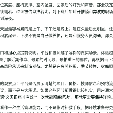
位高度、座椅支撑、室内温度、回家后的灯光和声音，都会决定
续绷着、继续被信息推着走。对下班后想避开推销和奔波的职场
到深夜。
天里最容易累的是上午、下午还是晚上；是在久坐后更明显，还
积累起来，下次不管是自己做养护，还是和服务人员沟通，都会
口和担心点提前说明，平台和技师越了解你的真实场景，体验越
是先了解近期作息、最累的时间段、最怕重压的部位，再根据当
高风险承诺来制造期待。尤其是在疲劳积累、季节转换、家庭照
的观察点：平台是否展示清楚的项目、价格、技师信息和预约流
议，而不是夸大承诺。如果这些环节都做得比较扎实，用户通常
“必须很痛才有效”“一次就能彻底解决”，那就更需要保持谨慎
看作一种生活管理能力，而不是临时补救手段。把环境准备得更