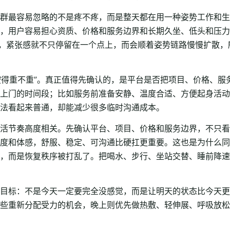
群最容易忽略的不是疼不疼，而是整天都在用一种姿势工作和生
，用户容易担心资质、价格和服务边界和长期久坐、低头和压力
久，紧张感就不只停留在一个点上，而会顺着姿势链路慢慢扩散
“按得重不重”。真正值得先确认的，是平台是否把项目、价格、
上门的时间段；比如服务前准备安静、温度合适、方便起身活动
法看起来普通，却能减少很多临时沟通成本。
活节奏高度相关。先确认平台、项目、价格和服务边界，不只看
度和体感，舒服、稳定、可沟通比硬扛更重要。这也是为什么同
，而是恢复秩序被打乱了。把喝水、步行、坐站交替、睡前降速
目标：不是今天一定要完全没感觉，而是让明天的状态比今天更
些重新分配受力的机会，晚上则优先做热敷、轻伸展、呼吸放松