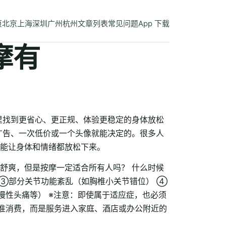
页
北京
上海
深圳
广州
杭州
文章列表
常见问题
App 下载
摩有
里找到更省心、更正规、体验更稳定的身体放松
广告、一次低价或一个头像就能决定的。很多人
能让身体和情绪都放松下来。
舒爽，但是按摩一定适合所有人吗？ 什么时候
 ③部分关节功能紊乱（如胸椎小关节错位） ④
慢性头痛等） ※注意：即使属于适应症，也必须
标准消费，而是服务进入家庭、酒店或办公附近的