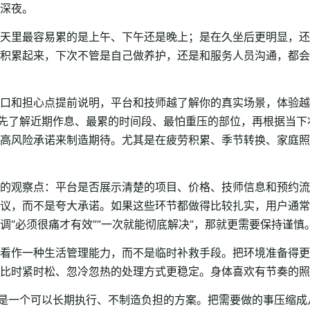
深夜。
天里最容易累的是上午、下午还是晚上；是在久坐后更明显，还
积累起来，下次不管是自己做养护，还是和服务人员沟通，都会
口和担心点提前说明，平台和技师越了解你的真实场景，体验越
是先了解近期作息、最累的时间段、最怕重压的部位，再根据当
高风险承诺来制造期待。尤其是在疲劳积累、季节转换、家庭照
的观察点：平台是否展示清楚的项目、价格、技师信息和预约流
议，而不是夸大承诺。如果这些环节都做得比较扎实，用户通常
“必须很痛才有效”“一次就能彻底解决”，那就更需要保持谨慎
看作一种生活管理能力，而不是临时补救手段。把环境准备得更
比时紧时松、忽冷忽热的处理方式更稳定。身体喜欢有节奏的照
而是一个可以长期执行、不制造负担的方案。把需要做的事压缩