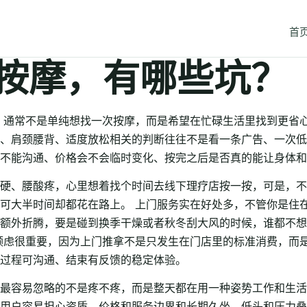
首
按摩，有哪些坑？
，通常不是单纯想找一次按摩，而是希望在忙碌生活里找到更省
、肩颈腰背、适度放松相关的判断往往不是看一条广告、一次低
不能沟通、价格会不会临时变化、按完之后是否真的能让身体和
硬、腰酸疼，心里想着找个时间去线下理疗店按一按，可是，不
可大半时间却都花在路上。 上门服务实在好处多，不管你是住
额外折腾，要是碰到换季干燥或者秋冬刮大风的时候，谁都不想
顾虑很重要，因为上门推拿不是只发生在门店里的标准消费，而
过程可沟通、结束有反馈的稳定体验。
最容易忽略的不是疼不疼，而是整天都在用一种姿势工作和生活
用户容易担心资质、价格和服务边界和长期久坐、低头和压力叠