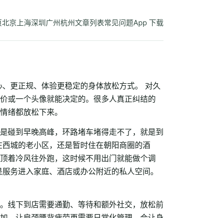
页
北京
上海
深圳
广州
杭州
文章列表
常见问题
App 下载
心、更正规、体验更稳定的身体放松方式。 对久
价或一个头像就能决定的。很多人真正纠结的
情绪都放松下来。
是碰到早晚高峰，环路堵车堵得走不了，就是到
在西城的老小区，还是暂时住在朝阳商圈的酒
顶着冷风往外跑，这时候不用出门就能做个调
是服务进入家庭、酒店或办公附近的私人空间。
。线下到店需要通勤、等待和额外社交，放松前
加，让肩颈腰背疲劳更需要日常化管理，会让身