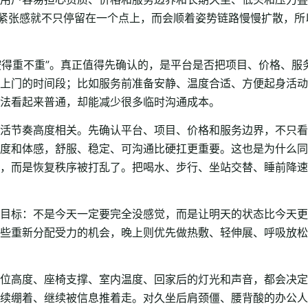
，紧张感就不只停留在一个点上，而会顺着姿势链路慢慢扩散，
“按得重不重”。真正值得先确认的，是平台是否把项目、价格、
上门的时间段；比如服务前准备安静、温度合适、方便起身活动
法看起来普通，却能减少很多临时沟通成本。
活节奏高度相关。先确认平台、项目、价格和服务边界，不只看
度和体感，舒服、稳定、可沟通比硬扛更重要。这也是为什么同
，而是恢复秩序被打乱了。把喝水、步行、坐站交替、睡前降速
目标：不是今天一定要完全没感觉，而是让明天的状态比今天更
些重新分配受力的机会，晚上则优先做热敷、轻伸展、呼吸放松
位高度、座椅支撑、室内温度、回家后的灯光和声音，都会决定
续绷着、继续被信息推着走。对久坐后肩颈僵、腰背酸的办公人