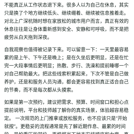
不能真正从工作状态退下来。很多人以为自己在休息，其实
只是换了个地方继续低头、继续绷着、继续被信息推着走。
对北上广深杭随时想在家放松的城市用户而言，真正有效的
休息往往是让身体重新感到安全、安静和可呼吸，而不是把
疲劳从白天拖到深夜。
自我观察也值得被记录下来。可以留意一下：一天里最容易
累的是上午、下午还是晚上；是在久坐后更明显，还是在忙
完一大段事情后更明显；热敷、步行、洗澡和提前睡哪一个
对自己帮助最大。把这些线索积累起来，下次不管是自己做
养护，还是和服务人员沟通，都会更容易找到真正适合自己
的节奏，而不是每次都从头摸索。
如果是第一次预约，建议把需求、预算、时间窗口和担心点
提前说明，平台和技师越了解你的真实场景，体验越容易稳
定。 一次规范的上门推拿或放松服务，也不应该只是“开始
就按”。更稳妥的流程通常是先了解近期作息、最累的时间