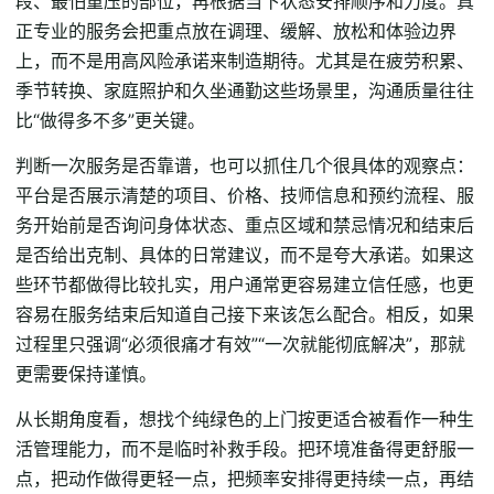
段、最怕重压的部位，再根据当下状态安排顺序和力度。真
正专业的服务会把重点放在调理、缓解、放松和体验边界
上，而不是用高风险承诺来制造期待。尤其是在疲劳积累、
季节转换、家庭照护和久坐通勤这些场景里，沟通质量往往
比“做得多不多”更关键。
判断一次服务是否靠谱，也可以抓住几个很具体的观察点：
平台是否展示清楚的项目、价格、技师信息和预约流程、服
务开始前是否询问身体状态、重点区域和禁忌情况和结束后
是否给出克制、具体的日常建议，而不是夸大承诺。如果这
些环节都做得比较扎实，用户通常更容易建立信任感，也更
容易在服务结束后知道自己接下来该怎么配合。相反，如果
过程里只强调“必须很痛才有效”“一次就能彻底解决”，那就
更需要保持谨慎。
从长期角度看，想找个纯绿色的上门按更适合被看作一种生
活管理能力，而不是临时补救手段。把环境准备得更舒服一
点，把动作做得更轻一点，把频率安排得更持续一点，再结