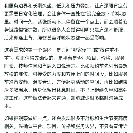
和服务边界和长期久坐、低头和压力叠加，让肩颈腰背疲劳
更需要日常化管理，会让身体一直处在“没完全放下”的状态
里。时间一久，紧张感就不只停留在一个点上，而会顺着姿
势链路慢慢扩散，所以很多人会觉得明明只是肩颈不舒服，
后来却连上背、腰臀甚至呼吸状态都一起受影响。
这类需求的第一个误区，是只问“哪家便宜”或“按得重不
重”。真正值得先确认的，是平台是否把项目、价格、服务
时长、技师信息和售后入口说清楚。比如预约前先列出最想
放松的部位、可接受的力度和方便上门的时间段；比如服务
前准备安静、温度合适、方便起身活动的空间；再比如结束
后多喝温水，给身体留出休息时间，不马上继续久坐和高强
度工作。这些做法看起来普通，却能减少很多临时沟通成
本。
如果把观察做细一点，还会发现很多不舒服和生活节奏高度
相关。先确认平台、项目、价格和服务边界，不只看宣传话