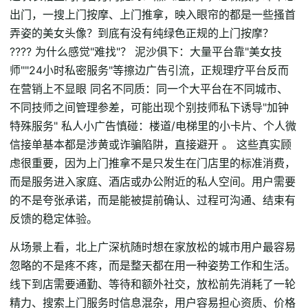
出门，一搜上门按摩、上门推拿，映入眼帘的都是一些搔首
弄姿的美女头像？到底有没有纯绿色正规的上门按摩？
???? 为什么感觉"难找"？ 泥沙俱下：大量平台靠"美女技
师""24小时私密服务"等擦边广告引流，正规理疗平台反而
在营销上不显眼 同名不同质：同一个大平台在不同城市、
不同技师之间管理参差，可能出现个别技师私下诱导"加钟
特殊服务" 私人小广告慎碰：楼道/电梯里的小卡片、个人微
信接单基本都是涉黄或诈骗陷阱，直接避开 。 这些真实顾
虑很重要，因为上门推拿不是只发生在门店里的标准消费，
而是服务进入家庭、酒店或办公附近的私人空间。用户需要
的不是夸张承诺，而是能被提前确认、过程可沟通、结束有
反馈的稳定体验。
从场景上看，北上广深杭随时想在家放松的城市用户最容易
忽略的不是疼不疼，而是整天都在用一种姿势工作和生活。
线下到店需要通勤、等待和额外社交，放松前先消耗了一轮
精力、搜索上门服务时信息混杂，用户容易担心资质、价格