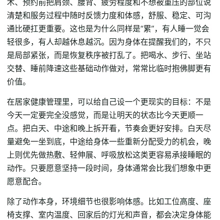
术、预约前把肩颈、腰背、疲劳程度和不想被重压的部位说
清楚和服务过程中随时反馈力度和体感，舒服、稳定、可沟
通比硬扛更重要。这也是为什么同样是“累”，有人睡一觉会
轻很多，有人却越休息越沉。因为身体在提醒我们的，不只
是局部紧张，而是恢复秩序被打乱了。把喝水、步行、坐站
交替、睡前降速这些基础动作做对，常常比临时抱佛脚更有
价值。
在居家健康管理里，可以给自己设一个更现实的目标：不是
今天一定要完全没感觉，而是让明天的状态比今天更顺一
点。把白天、中途和晚上拆开看，节奏会更好安排。白天尽
量避免一坐到底，中途给身体一些重新分配受力的机会，晚
上则优先做热敷、轻伸展、呼吸放松这类更容易承接睡眠的
动作。只要愿意坚持一段时间，身体通常会比我们想象中更
愿意配合。
除了动作本身，环境细节也很影响体感。比如工位高度、座
椅支撑、室内温度、回家后的灯光和声音，都会决定身体能