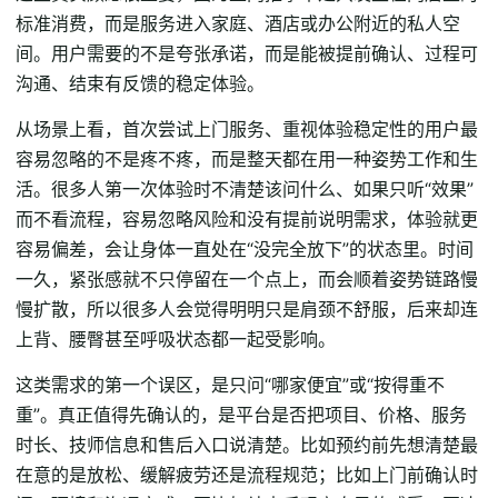
标准消费，而是服务进入家庭、酒店或办公附近的私人空
间。用户需要的不是夸张承诺，而是能被提前确认、过程可
沟通、结束有反馈的稳定体验。
从场景上看，首次尝试上门服务、重视体验稳定性的用户最
容易忽略的不是疼不疼，而是整天都在用一种姿势工作和生
活。很多人第一次体验时不清楚该问什么、如果只听“效果”
而不看流程，容易忽略风险和没有提前说明需求，体验就更
容易偏差，会让身体一直处在“没完全放下”的状态里。时间
一久，紧张感就不只停留在一个点上，而会顺着姿势链路慢
慢扩散，所以很多人会觉得明明只是肩颈不舒服，后来却连
上背、腰臀甚至呼吸状态都一起受影响。
这类需求的第一个误区，是只问“哪家便宜”或“按得重不
重”。真正值得先确认的，是平台是否把项目、价格、服务
时长、技师信息和售后入口说清楚。比如预约前先想清楚最
在意的是放松、缓解疲劳还是流程规范；比如上门前确认时