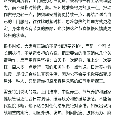
从长期角度看，上门服务标准更适合被看作一种生活管理能
力，而不是临时补救手段。把环境准备得更舒服一点，把动
作做得更轻一点，把频率安排得更持续一点，再结合适合自
己的上门服务，往往比时紧时松、忽冷忽热的处理方式更稳
定。身体喜欢有节奏的照顾，也会把这种节奏慢慢反馈成更
轻松的状态。
很多时候，大家真正缺的不是“知道要养护”，而是一个可以
长期执行、不制造负担的方案。把需要做的事压缩成几个关
键动作，反而更容易坚持：白天多一次起身，晚上少一次硬
扛，周末多一点步行，预约服务时多一点沟通。日常养护看
似慢，却很适合放进真实生活，因为它不会要求你突然变成
另外一种人，只是帮你把原来容易忽略的细节重新摆正。
需要特别说明的是，上门推拿、中医养生、节气养护和居家
健康管理更适合日常调理、缓解疲劳和舒缓紧张感，不能替
代医院诊断，也不适合对任何结果做绝对承诺。如果出现持
续加重的疼痛、明显外伤、发热、胸闷胸痛、肢体无力、麻