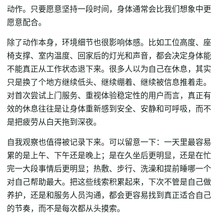
动作。只要愿意坚持一段时间，身体通常会比我们想象中更
愿意配合。
除了动作本身，环境细节也很影响体感。比如工位高度、座
椅支撑、室内温度、回家后的灯光和声音，都会决定身体能
不能真正从工作状态退下来。很多人以为自己在休息，其实
只是换了个地方继续低头、继续绷着、继续被信息推着走。
对首次尝试上门服务、重视体验稳定性的用户而言，真正有
效的休息往往是让身体重新感到安全、安静和可呼吸，而不
是把疲劳从白天拖到深夜。
自我观察也值得被记录下来。可以留意一下：一天里最容易
累的是上午、下午还是晚上；是在久坐后更明显，还是在忙
完一大段事情后更明显；热敷、步行、洗澡和提前睡哪一个
对自己帮助最大。把这些线索积累起来，下次不管是自己做
养护，还是和服务人员沟通，都会更容易找到真正适合自己
的节奏，而不是每次都从头摸索。