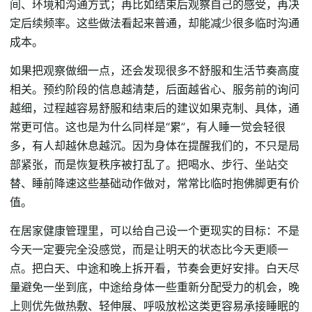
间、环境和沟通方式；再比如结束后观察自己的感受，再决
定后续频率。这些做法看起来普通，却能减少很多临时沟通
成本。
如果把观察做细一点，还会发现很多不舒服和生活节奏高度
相关。预约阶段的信息越清楚，后面越省心、服务前的询问
越细，过程越容易舒服和结束后的建议如果克制、具体，通
常更可信。这也是为什么同样是“累”，有人睡一觉会轻很
多，有人却越休息越沉。因为身体在提醒我们的，不只是局
部紧张，而是恢复秩序被打乱了。把喝水、步行、坐站交
替、睡前降速这些基础动作做对，常常比临时抱佛脚更有价
值。
在居家健康管理里，可以给自己设一个更现实的目标：不是
今天一定要完全没感觉，而是让明天的状态比今天更顺一
点。把白天、中途和晚上拆开看，节奏会更好安排。白天尽
量避免一坐到底，中途给身体一些重新分配受力的机会，晚
上则优先做热敷、轻伸展、呼吸放松这类更容易承接睡眠的