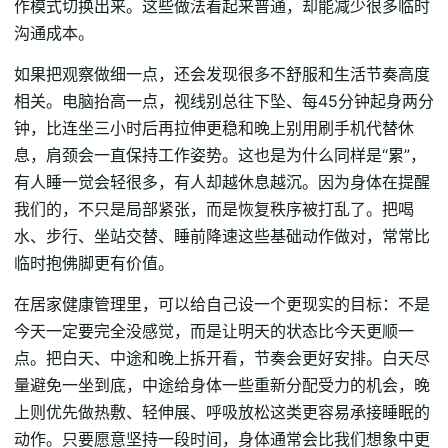
作模式切换出来。这些做法看起来普通，却能减少很多临时
沟通成本。
如果把观察做细一点，还会发现很多不舒服和生活节奏高度
相关。电脑抬高一点，视线别总往下坠、每45分钟起身两分
钟，比连坐三小时后再拉伸更稳和晚上别用刷手机代替休
息，肩颈会一直保持工作姿势。这也是为什么同样是“累”，
有人睡一觉会轻很多，有人却越休息越沉。因为身体在提醒
我们的，不只是局部紧张，而是恢复秩序被打乱了。把喝
水、步行、坐站交替、睡前降速这些基础动作做对，常常比
临时抱佛脚更有价值。
在居家健康管理里，可以给自己设一个更现实的目标：不是
今天一定要完全没感觉，而是让明天的状态比今天更顺一
点。把白天、中途和晚上拆开看，节奏会更好安排。白天尽
量避免一坐到底，中途给身体一些重新分配受力的机会，晚
上则优先做热敷、轻伸展、呼吸放松这类更容易承接睡眠的
动作。只要愿意坚持一段时间，身体通常会比我们想象中更