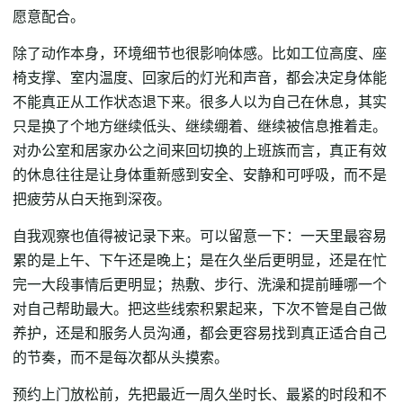
愿意配合。
除了动作本身，环境细节也很影响体感。比如工位高度、座
椅支撑、室内温度、回家后的灯光和声音，都会决定身体能
不能真正从工作状态退下来。很多人以为自己在休息，其实
只是换了个地方继续低头、继续绷着、继续被信息推着走。
对办公室和居家办公之间来回切换的上班族而言，真正有效
的休息往往是让身体重新感到安全、安静和可呼吸，而不是
把疲劳从白天拖到深夜。
自我观察也值得被记录下来。可以留意一下：一天里最容易
累的是上午、下午还是晚上；是在久坐后更明显，还是在忙
完一大段事情后更明显；热敷、步行、洗澡和提前睡哪一个
对自己帮助最大。把这些线索积累起来，下次不管是自己做
养护，还是和服务人员沟通，都会更容易找到真正适合自己
的节奏，而不是每次都从头摸索。
预约上门放松前，先把最近一周久坐时长、最紧的时段和不