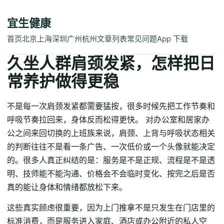
宜生健康
首页
北京
上海
深圳
广州
杭州
文章列表
常见问题
App 下载
久坐人群肩颈发紧，怎样把日
常养护做得更稳
不是每一次肩颈发紧都需要猛按，很多时候先把工作节奏和
呼吸节奏拉回来，身体反而松得更快。 对办公室和居家办
公之间来回切换的上班族来说，肩颈、上背与呼吸状态相关
的判断往往不是看一条广告、一次低价或一个头像就能决定
的。很多人真正纠结的是：服务是不是正规、流程是不是透
明、技师能不能沟通、价格会不会临时变化、按完之后是否
真的能让身体和情绪都放松下来。
这些真实顾虑很重要，因为上门推拿不是只发生在门店里的
标准消费，而是服务进入家庭、酒店或办公附近的私人空