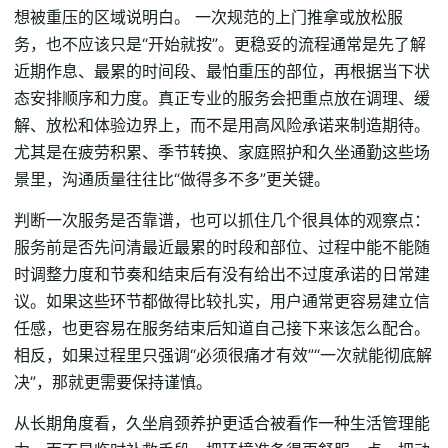
想被重压的区域说明白。 一次规范的上门推拿或放松服
务，也不应该只是“开始就按”。更稳妥的流程通常是先了解
近期作息、最累的时间段、最怕重压的部位，再根据当下状
态安排顺序和力度。真正专业的服务会把重点放在调理、缓
解、放松和体验边界上，而不是用高风险承诺来制造期待。
尤其是在疲劳积累、季节转换、家庭照护和久坐通勤这些场
景里，沟通质量往往比“做得多不多”更关键。
判断一次服务是否靠谱，也可以抓住几个很具体的观察点：
服务前是否先问清最近最累的时段和部位、过程中能不能随
时调整力度和节奏和结束后有没有给出不过度承诺的日常建
议。如果这些环节都做得比较扎实，用户通常更容易建立信
任感，也更容易在服务结束后知道自己接下来该怎么配合。
相反，如果过程里只强调“必须很痛才有效”“一次就能彻底解
决”，那就更需要保持谨慎。
从长期角度看，久坐肩颈养护更适合被看作一种生活管理能