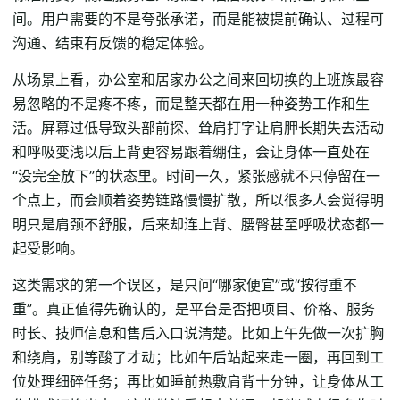
间。用户需要的不是夸张承诺，而是能被提前确认、过程可
沟通、结束有反馈的稳定体验。
从场景上看，办公室和居家办公之间来回切换的上班族最容
易忽略的不是疼不疼，而是整天都在用一种姿势工作和生
活。屏幕过低导致头部前探、耸肩打字让肩胛长期失去活动
和呼吸变浅以后上背更容易跟着绷住，会让身体一直处在
“没完全放下”的状态里。时间一久，紧张感就不只停留在一
个点上，而会顺着姿势链路慢慢扩散，所以很多人会觉得明
明只是肩颈不舒服，后来却连上背、腰臀甚至呼吸状态都一
起受影响。
这类需求的第一个误区，是只问“哪家便宜”或“按得重不
重”。真正值得先确认的，是平台是否把项目、价格、服务
时长、技师信息和售后入口说清楚。比如上午先做一次扩胸
和绕肩，别等酸了才动；比如午后站起来走一圈，再回到工
位处理细碎任务；再比如睡前热敷肩背十分钟，让身体从工