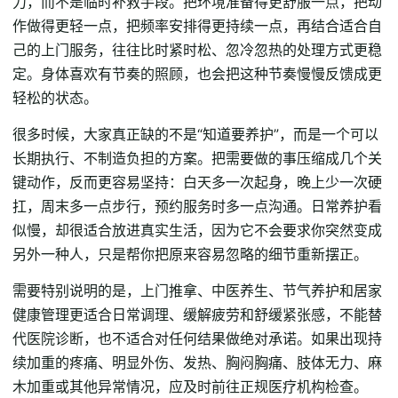
力，而不是临时补救手段。把环境准备得更舒服一点，把动
作做得更轻一点，把频率安排得更持续一点，再结合适合自
己的上门服务，往往比时紧时松、忽冷忽热的处理方式更稳
定。身体喜欢有节奏的照顾，也会把这种节奏慢慢反馈成更
轻松的状态。
很多时候，大家真正缺的不是“知道要养护”，而是一个可以
长期执行、不制造负担的方案。把需要做的事压缩成几个关
键动作，反而更容易坚持：白天多一次起身，晚上少一次硬
扛，周末多一点步行，预约服务时多一点沟通。日常养护看
似慢，却很适合放进真实生活，因为它不会要求你突然变成
另外一种人，只是帮你把原来容易忽略的细节重新摆正。
需要特别说明的是，上门推拿、中医养生、节气养护和居家
健康管理更适合日常调理、缓解疲劳和舒缓紧张感，不能替
代医院诊断，也不适合对任何结果做绝对承诺。如果出现持
续加重的疼痛、明显外伤、发热、胸闷胸痛、肢体无力、麻
木加重或其他异常情况，应及时前往正规医疗机构检查。