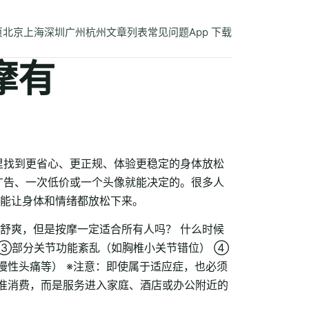
页
北京
上海
深圳
广州
杭州
文章列表
常见问题
App 下载
摩有
里找到更省心、更正规、体验更稳定的身体放松
广告、一次低价或一个头像就能决定的。很多人
能让身体和情绪都放松下来。
舒爽，但是按摩一定适合所有人吗？ 什么时候
 ③部分关节功能紊乱（如胸椎小关节错位） ④
慢性头痛等） ※注意：即使属于适应症，也必须
标准消费，而是服务进入家庭、酒店或办公附近的