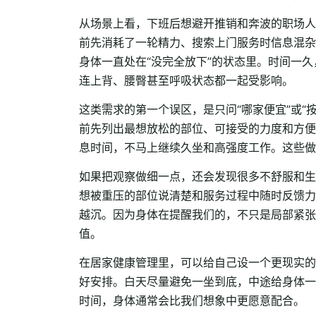
从场景上看，下班后想避开推销和奔波的职场人
前先消耗了一轮精力、搜索上门服务时信息混杂
身体一直处在“没完全放下”的状态里。时间一
连上背、腰臀甚至呼吸状态都一起受影响。
这类需求的第一个误区，是只问“哪家便宜”或
前先列出最想放松的部位、可接受的力度和方便
息时间，不马上继续久坐和高强度工作。这些做
如果把观察做细一点，还会发现很多不舒服和生
想被重压的部位说清楚和服务过程中随时反馈力
越沉。因为身体在提醒我们的，不只是局部紧张
值。
在居家健康管理里，可以给自己设一个更现实的
好安排。白天尽量避免一坐到底，中途给身体一
时间，身体通常会比我们想象中更愿意配合。