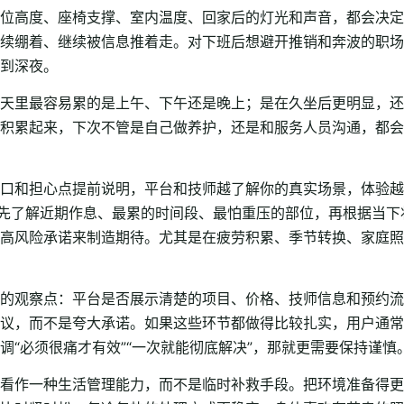
位高度、座椅支撑、室内温度、回家后的灯光和声音，都会决定
续绷着、继续被信息推着走。对下班后想避开推销和奔波的职场
到深夜。
天里最容易累的是上午、下午还是晚上；是在久坐后更明显，还
积累起来，下次不管是自己做养护，还是和服务人员沟通，都会
口和担心点提前说明，平台和技师越了解你的真实场景，体验越
是先了解近期作息、最累的时间段、最怕重压的部位，再根据当
高风险承诺来制造期待。尤其是在疲劳积累、季节转换、家庭照
的观察点：平台是否展示清楚的项目、价格、技师信息和预约流
议，而不是夸大承诺。如果这些环节都做得比较扎实，用户通常
“必须很痛才有效”“一次就能彻底解决”，那就更需要保持谨慎
看作一种生活管理能力，而不是临时补救手段。把环境准备得更