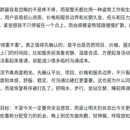
群最容易忽略的不是疼不疼，而是整天都在用一种姿势工作和生
，用户容易担心资质、价格和服务边界和长期久坐、低头和压力
久，紧张感就不只停留在一个点上，而会顺着姿势链路慢慢扩散
“按得重不重”。真正值得先确认的，是平台是否把项目、价格、
上门的时间段；比如服务前准备安静、温度合适、方便起身活动
法看起来普通，却能减少很多临时沟通成本。
活节奏高度相关。先确认平台、项目、价格和服务边界，不只看
度和体感，舒服、稳定、可沟通比硬扛更重要。这也是为什么同
，而是恢复秩序被打乱了。把喝水、步行、坐站交替、睡前降速
目标：不是今天一定要完全没感觉，而是让明天的状态比今天更
些重新分配受力的机会，晚上则优先做热敷、轻伸展、呼吸放松