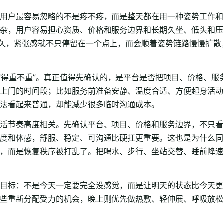
用户最容易忽略的不是疼不疼，而是整天都在用一种姿势工作和
杂，用户容易担心资质、价格和服务边界和长期久坐、低头和压
一久，紧张感就不只停留在一个点上，而会顺着姿势链路慢慢扩
“按得重不重”。真正值得先确认的，是平台是否把项目、价格、
上门的时间段；比如服务前准备安静、温度合适、方便起身活动
法看起来普通，却能减少很多临时沟通成本。
活节奏高度相关。先确认平台、项目、价格和服务边界，不只看
度和体感，舒服、稳定、可沟通比硬扛更重要。这也是为什么同
，而是恢复秩序被打乱了。把喝水、步行、坐站交替、睡前降速
目标：不是今天一定要完全没感觉，而是让明天的状态比今天更
些重新分配受力的机会，晚上则优先做热敷、轻伸展、呼吸放松