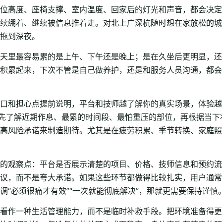
位高度、座椅支撑、室内温度、回家后的灯光和声音，都会决定
续绷着、继续被信息推着走。对北上广深杭随时想在家放松的城
拖到深夜。
天里最容易累的是上午、下午还是晚上；是在久坐后更明显，还
积累起来，下次不管是自己做养护，还是和服务人员沟通，都会
口和担心点提前说明，平台和技师越了解你的真实场景，体验越
是先了解近期作息、最累的时间段、最怕重压的部位，再根据当
高风险承诺来制造期待。尤其是在疲劳积累、季节转换、家庭照
的观察点：平台是否展示清楚的项目、价格、技师信息和预约流
议，而不是夸大承诺。如果这些环节都做得比较扎实，用户通常
“必须很痛才有效”“一次就能彻底解决”，那就更需要保持谨慎
看作一种生活管理能力，而不是临时补救手段。把环境准备得更