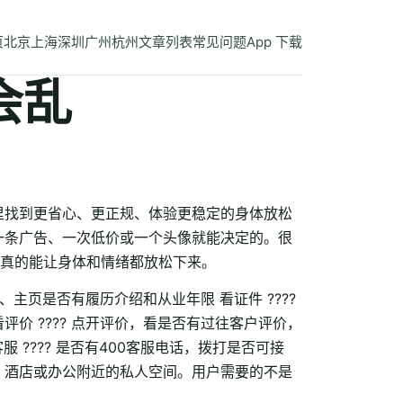
页
北京
上海
深圳
广州
杭州
文章列表
常见问题
App 下载
会乱
里找到更省心、更正规、体验更稳定的身体放松
一条广告、一次低价或一个头像就能决定的。很
真的能让身体和情绪都放松下来。
主页是否有履历介绍和从业年限 看证件 ????
价 ???? 点开评价，看是否有过往客户评价，
服 ???? 是否有400客服电话，拨打是否可接
、酒店或办公附近的私人空间。用户需要的不是